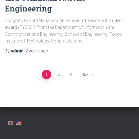
Engineering
Congrats to Yuta Nagahara on receiving the excellent student
award (FY2023) from the Department of Information and
Communications Engineering, School of Engineering, Tokyo
Institute of Technology. Congratulations!
By
admin
,
2 years
ago
Posts
1
2
3
NEXT
navigation