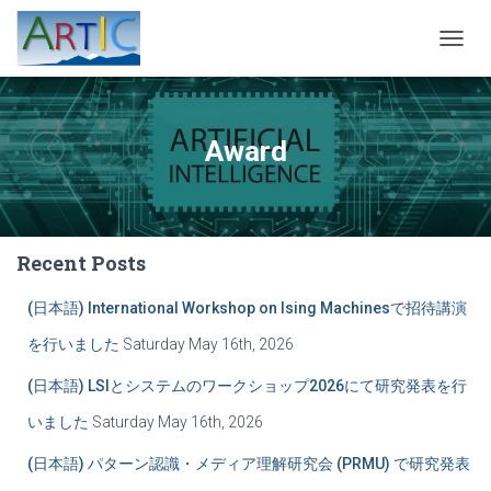
TOGG
NAVIG
Award
Recent Posts
(日本語) International Workshop on Ising Machinesで招待講演
を行いました
Saturday May 16th, 2026
(日本語) LSIとシステムのワークショップ2026にて研究発表を行
いました
Saturday May 16th, 2026
(日本語) パターン認識・メディア理解研究会 (PRMU) で研究発表