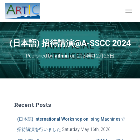
T
O
G
G
L
(日本語) 招待講演@A-SSCC 2024
E
N
Published by
admin
on
2024年12月25日
A
V
I
G
A
T
I
O
Recent Posts
N
(日本語) International Workshop on Ising Machinesで
招待講演を行いました
Saturday May 16th, 2026