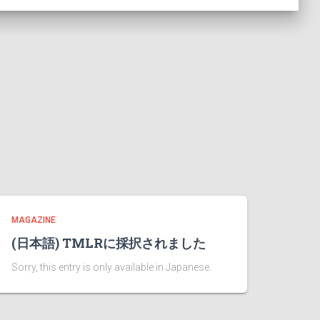
MAGAZINE
(日本語) TMLRに採択されました
Sorry, this entry is only available in Japanese.