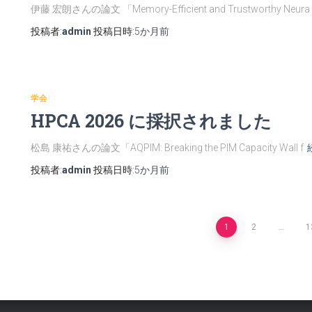
伊藤 宏朗さんの論文 「Memory-Efficient and Trustworthy Neura
投稿者:
admin
投稿日時:
5か月
前
学会
HPCA 2026 に採択されました
松島 康祐さんの論文「AQPIM: Breaking the PIM Capacity Wall f
投稿者:
admin
投稿日時:
5か月
前
投
1
2
…
1
稿