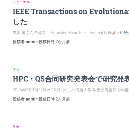
ジャーナル
IEEE Transactions on Evolut
した
黒木 響さんの論文 「Annealed Mean Field Descent Is Highly E
続
投稿者:
admin
投稿日時:
2か月
前
学会
HPC・QS合同研究発表会で研究発
2026年3月16日(月)〜18日(水)に北海道大学 学術交流会館で開
投稿者:
admin
投稿日時:
2か月
前
学会