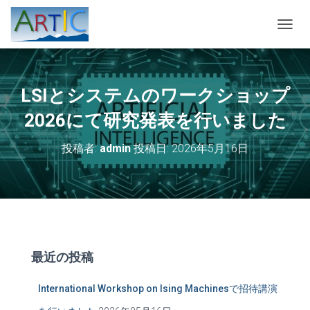
ナ
ビ
ゲ
ー
シ
LSIとシステムのワークショップ
ョ
ン
2026にて研究発表を行いました
を
切
投稿者:
admin
投稿日:
2026年5月16日
り
替
え
最近の投稿
International Workshop on Ising Machinesで招待講演