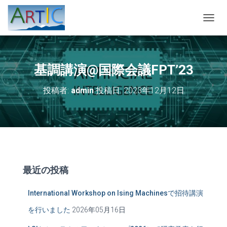
ナ
ビ
ゲ
ー
シ
基調講演@国際会議FPT’23
ョ
ン
投稿者:
admin
投稿日:
2023年12月12日
を
切
り
替
え
最近の投稿
International Workshop on Ising Machinesで招待講演
を行いました
2026年05月16日