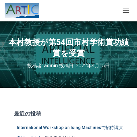
ナ
ビ
ゲ
ー
シ
本村教授が第54回市村学術賞功績
ョ
ン
賞を受賞
を
切
投稿者:
admin
投稿日:
2022年4月15日
り
替
え
最近の投稿
International Workshop on Ising Machinesで招待講演