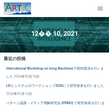
ナ
ビ
ゲ
ー
シ
12�� 10, 2021
ョ
ン
を
切
り
最近の投稿
替
え
International Workshop on Ising Machinesで招待講演を行いま
した
2026年05月16日
LSIとシステムのワークショップ2026にて研究発表を行いました
2026年05月16日
パターン認識・メディア理解研究会 (PRMU) で研究発表を行いま