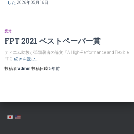
した
2026年05月16日
受賞
FPT 2021 ベストペーパー賞
ティエム助教が筆頭著者の論文「A High-Performance and Flexible
FPG
続きを読む…
投稿者:
admin
投稿日時:
5年
前